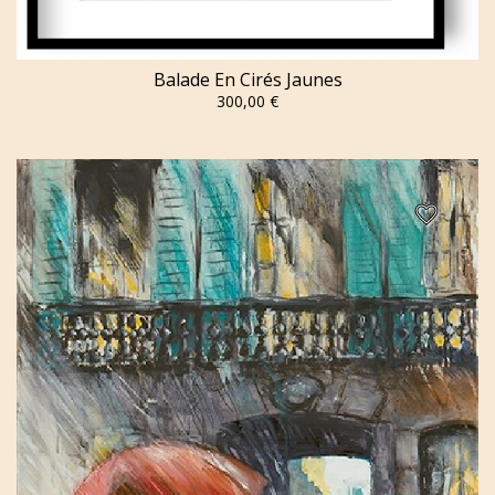
Balade En Cirés Jaunes
300,00 €
favorite_border