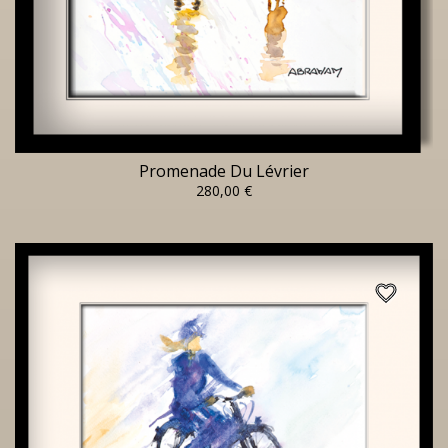
Promenade Du Lévrier
280,00 €
favorite_border