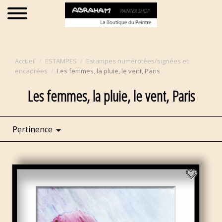
Accueil
ESTAMPES
Estampes numérotées/signées et
encadrées
Les femmes, la pluie, le vent, Paris
Les femmes, la pluie, le vent, Paris
Pertinence

favorite_border