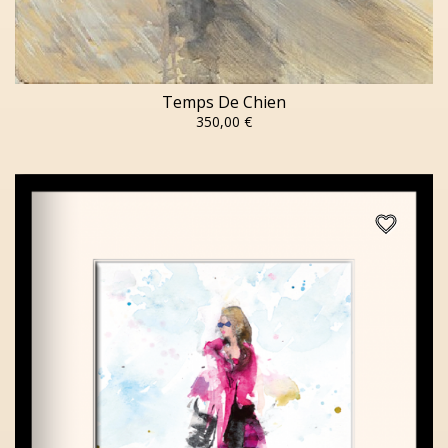
Temps De Chien
350,00 €
favorite_border