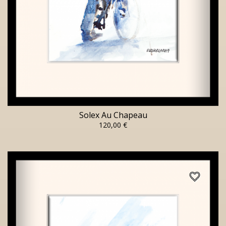
Solex Au Chapeau
120,00 €
favorite_border