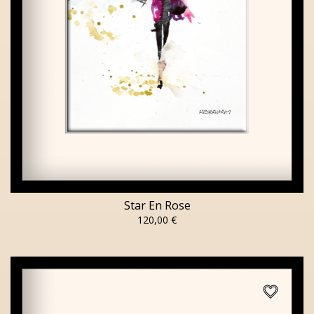
Star En Rose
120,00 €
favorite_border