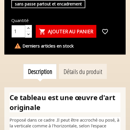
sans passe partout et encadrement
Quantité

favorite_border
AJOUTER AU PANIER

Derniers articles en stock
Description
Détails du produit
Ce tableau est une œuvre d'art
originale
Proposé dans ce cadre .Il peut être accroché ou posé, à
la verticale comme à l'horizontale, selon l'espace