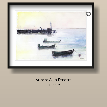
favorite_border
Aurore À La Fenètre
110,00 €