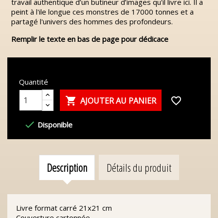
travail authentique d’un butineur d’images qu'il livre ici. Il a
peint à l'ile longue ces monstres de 17000 tonnes et a
partagé l'univers des hommes des profondeurs.
Remplir le texte en bas de page pour dédicace
Quantité

favorite_border
AJOUTER AU PANIER

Disponible
Description
Détails du produit
Livre format carré 21x21 cm
Couverture cartonnée